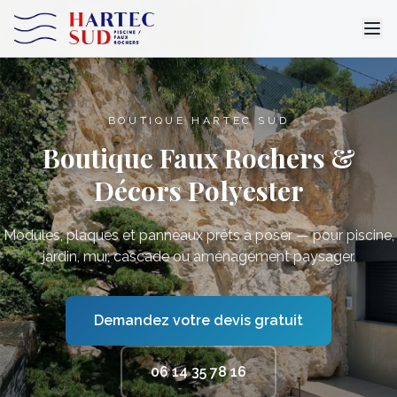
BOUTIQUE HARTEC SUD
Boutique Faux Rochers &
Décors Polyester
Modules, plaques et panneaux prêts à poser — pour piscine,
jardin, mur, cascade ou aménagement paysager.
Demandez votre devis gratuit
06 14 35 78 16