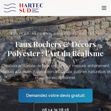
CRÉATEUR RECONNU DE DÉCORS POLYESTER
Faux Rochers & Décors
Polyester : l'Art du Réalisme
Création artisanale de faux rochers sur mesure, entièrement
réalisés à la main. Fabrication artisanale, patines naturelles et
réalisme exceptionnel.
Demandez votre devis gratuit
06 14 35 78 16